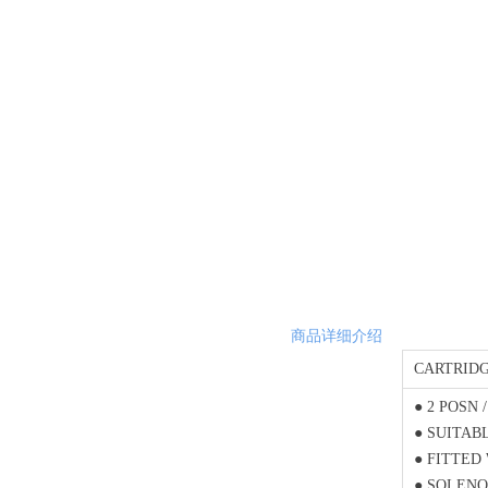
商品详细介绍
CARTRIDG
● 2 POSN 
● SUITAB
● FITTED
● SOLENO