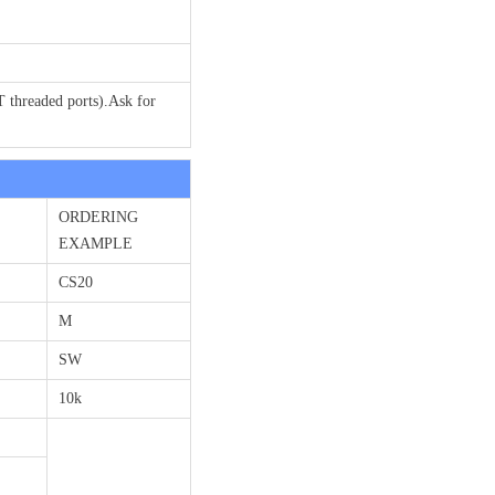
T threaded ports).Ask for
ORDERING
EXAMPLE
CS20
M
SW
10k