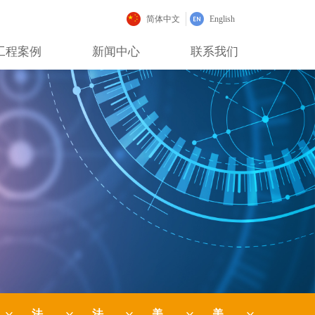
简体中文
English
工程案例
新闻中心
联系我们
法国-SIS NOVAM
法国-IMF
美国-UFS
美国-CONCOA
ꀁ
ꀁ
ꀁ
ꀁ
ꀁ