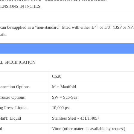
MENSIONS IN INCHES.
can be supplied as a "non-standard" fitted with either 1/4" or 3/8" (BSP or NP
ails.
L SPECIFICATION
CS20
onnection Options:
M = Manifold
ruster Options:
SW = Sub-Sea
g.Press: Liquid
10,000 psi
Mat'l: Liquid
Stainless Steel - 431/1.4057
l:
Viton (other materials available by request)