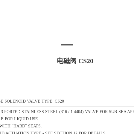
电磁阀 CS20
E SOLENOID VALVE TYPE: CS20
/ 3 PORTED STAINLESS STEEL (316 / 1.4404) VALVE FOR SUB-SEA AP
LE FOR LIQUID USE.
 WITH "HARD" SEATS.
ID ACTUATION TYPE - SEE SECTION 12 FOR DETAILS.