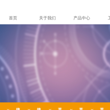
首页
关于我们
产品中心
德国-LT
德国-HORNUNG
英国-BIS
英国-WELLS
英国-SENSOTEC
ꀁ
ꀁ
ꀁ
ꀁ
ꀁ