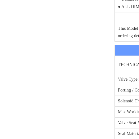
● ALL DI
This Model 
ordering det
TECHNICA
Valve Type:
Porting / C
Solenoid Th
Max.Workin
Valve Seat 
Seal Materia